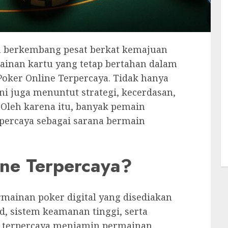
in berkembang pesat berkat kemajuan
mainan kartu yang tetap bertahan dalam
Poker Online Terpercaya. Tidak hanya
i juga menuntut strategi, kecerdasan,
Oleh karena itu, banyak pemain
percaya sebagai sarana bermain
ine Terpercaya?
rmainan poker digital yang disediakan
id, sistem keamanan tinggi, serta
us terpercaya menjamin permainan