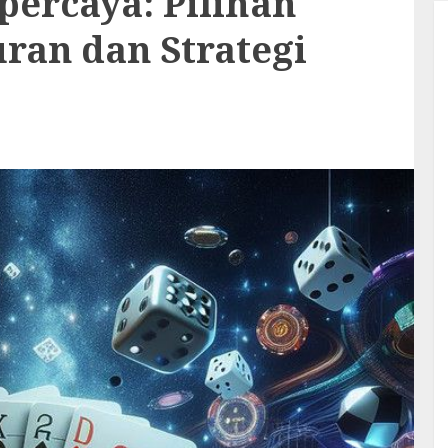
percaya: Pilihan
ran dan Strategi