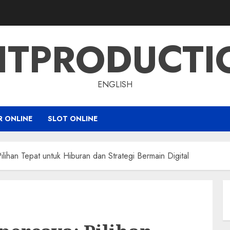
ITPRODUCTI
ENGLISH
R ONLINE
SLOT ONLINE
lihan Tepat untuk Hiburan dan Strategi Bermain Digital