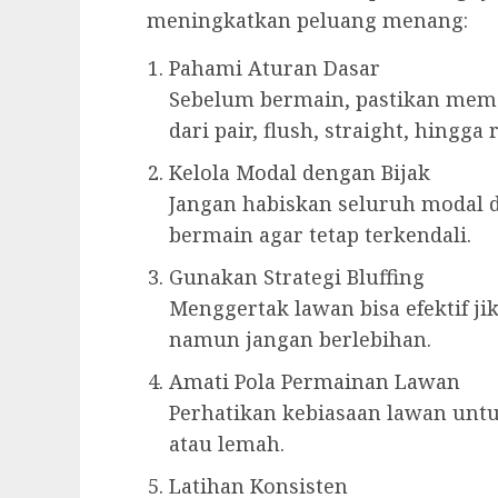
meningkatkan peluang menang:
Pahami Aturan Dasar
Sebelum bermain, pastikan mema
dari pair, flush, straight, hingga 
Kelola Modal dengan Bijak
Jangan habiskan seluruh modal 
bermain agar tetap terkendali.
Gunakan Strategi Bluffing
Menggertak lawan bisa efektif j
namun jangan berlebihan.
Amati Pola Permainan Lawan
Perhatikan kebiasaan lawan unt
atau lemah.
Latihan Konsisten