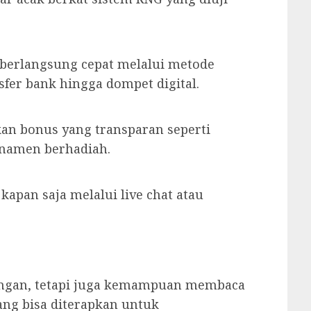
 berlangsung cepat melalui metode
fer bank hingga dompet digital.
an bonus yang transparan seperti
rnamen berhadiah.
apan saja melalui live chat atau
ungan, tetapi juga kemampuan membaca
yang bisa diterapkan untuk