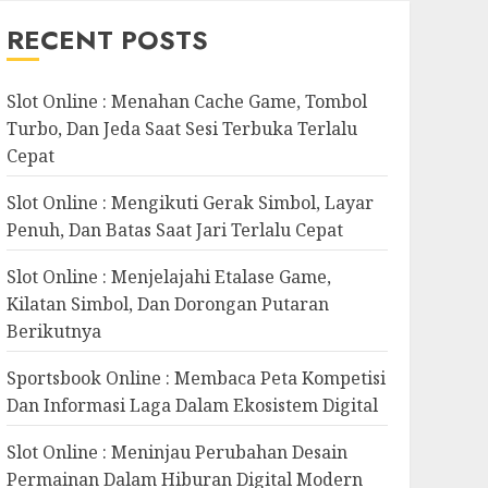
RECENT POSTS
Slot Online : Menahan Cache Game, Tombol
Turbo, Dan Jeda Saat Sesi Terbuka Terlalu
Cepat
Slot Online : Mengikuti Gerak Simbol, Layar
Penuh, Dan Batas Saat Jari Terlalu Cepat
Slot Online : Menjelajahi Etalase Game,
Kilatan Simbol, Dan Dorongan Putaran
Berikutnya
Sportsbook Online : Membaca Peta Kompetisi
Dan Informasi Laga Dalam Ekosistem Digital
Slot Online : Meninjau Perubahan Desain
Permainan Dalam Hiburan Digital Modern