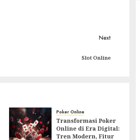
Next
Previous
Next
Slot Online
post:
post:
Poker Online
Transformasi Poker
Online di Era Digital:
Tren Modern, Fitur