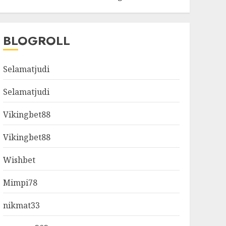
BLOGROLL
Selamatjudi
Selamatjudi
Vikingbet88
Vikingbet88
Wishbet
Mimpi78
nikmat33