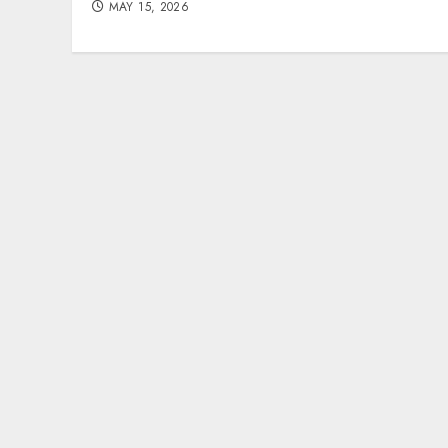
MAY 15, 2026