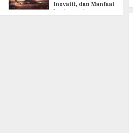
Inovatif, dan Manfaat
bagi Pemain
APRIL 17, 2026