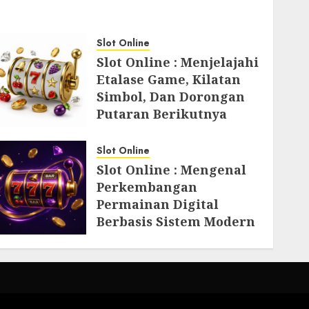
Slot Online
Slot Online : Menjelajahi
Etalase Game, Kilatan
Simbol, Dan Dorongan
Putaran Berikutnya
JULY 24, 2026
Slot Online
Slot Online : Mengenal
Perkembangan
Permainan Digital
Berbasis Sistem Modern
JULY 3, 2026