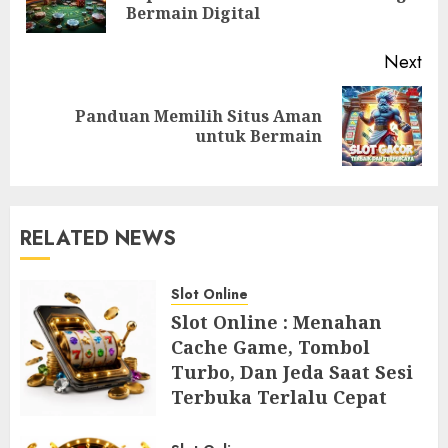
pos
Bermain Digital
Next
Panduan Memilih Situs Aman
Next
untuk Bermain
post:
RELATED NEWS
Slot Online
Slot Online : Menahan
Cache Game, Tombol
Turbo, Dan Jeda Saat Sesi
Terbuka Terlalu Cepat
AUGUST 7, 2026