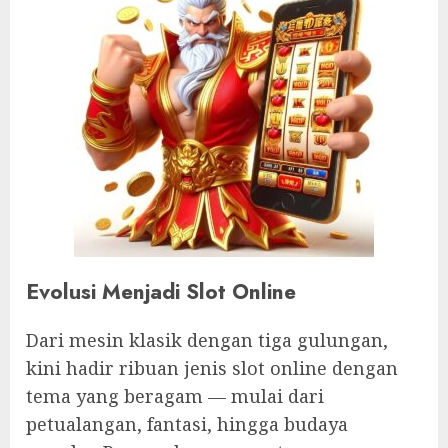
Evolusi Menjadi Slot Online
Dari mesin klasik dengan tiga gulungan,
kini hadir ribuan jenis slot online dengan
tema yang beragam — mulai dari
petualangan, fantasi, hingga budaya