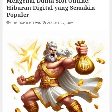
Mengenal Dunia Slot Online:
Hiburan Digital yang Semakin
Populer
CHRISTOPHER LEWIS
AUGUST 29, 2025