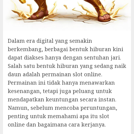
Dalam era digital yang semakin
berkembang, berbagai bentuk hiburan kini
dapat diakses hanya dengan sentuhan jari.
Salah satu bentuk hiburan yang sedang naik
daun adalah permainan slot online.
Permainan ini tidak hanya menawarkan
kesenangan, tetapi juga peluang untuk
mendapatkan keuntungan secara instan.
Namun, sebelum mencoba peruntungan,
penting untuk memahami apa itu slot
online dan bagaimana cara kerjanya.