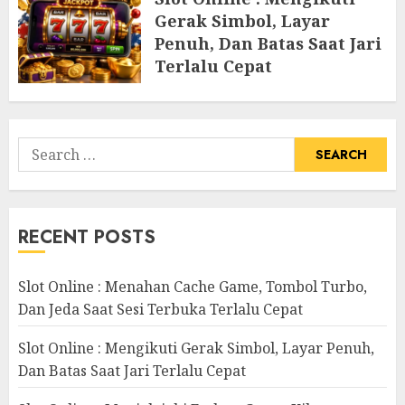
Gerak Simbol, Layar
Penuh, Dan Batas Saat Jari
Terlalu Cepat
JULY 31, 2026
Search
for:
RECENT POSTS
Slot Online : Menahan Cache Game, Tombol Turbo,
Dan Jeda Saat Sesi Terbuka Terlalu Cepat
Slot Online : Mengikuti Gerak Simbol, Layar Penuh,
Dan Batas Saat Jari Terlalu Cepat