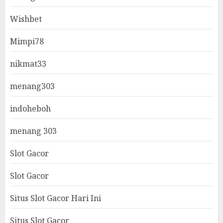
Wishbet
Mimpi78
nikmat33
menang303
indoheboh
menang 303
Slot Gacor
Slot Gacor
Situs Slot Gacor Hari Ini
Situs Slot Gacor