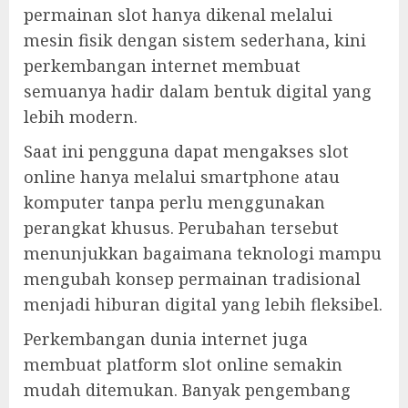
permainan slot hanya dikenal melalui
mesin fisik dengan sistem sederhana, kini
perkembangan internet membuat
semuanya hadir dalam bentuk digital yang
lebih modern.
Saat ini pengguna dapat mengakses slot
online hanya melalui smartphone atau
komputer tanpa perlu menggunakan
perangkat khusus. Perubahan tersebut
menunjukkan bagaimana teknologi mampu
mengubah konsep permainan tradisional
menjadi hiburan digital yang lebih fleksibel.
Perkembangan dunia internet juga
membuat platform slot online semakin
mudah ditemukan. Banyak pengembang