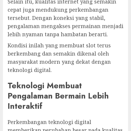
Selain itu, kualitas internet yang semakin
cepat juga mendukung perkembangan
tersebut. Dengan koneksi yang stabil,
pengalaman mengakses permainan menjadi
lebih nyaman tanpa hambatan berarti.
Kondisi inilah yang membuat slot terus
berkembang dan semakin dikenal oleh
masyarakat modern yang dekat dengan
teknologi digital.
Teknologi Membuat
Pengalaman Bermain Lebih
Interaktif
Perkembangan teknologi digital
memberikan perubahan besar pada kualitas