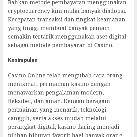
Bahkan metode pembayaran menggunakan
cryptocurrency kini mulai banyak diadopsi.
Kecepatan transaksi dan tingkat keamanan
yang tinggi membuat banyak pemain
semakin tertarik menggunakan aset digital
sebagai metode pembayaran di Casino.
Kesimpulan
Casino Online telah mengubah cara orang
menikmati permainan kasino dengan
menawarkan pengalaman modern,
fleksibel, dan aman. Dengan beragam
permainan yang menarik, teknologi
canggih, serta akses mudah melalui
perangkat digital, kasino daring menjadi
pilihan hiburan favorit bagi banyak orang.