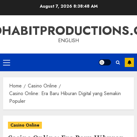
Skip
August 7, 2026
8:38:49 AM
to
content
DHABITPRODUCTIONS.
ENGLISH
Primary
Menu
Home
Casino Online
Casino Online: Era Baru Hiburan Digital yang Semakin
Populer
Casino Online