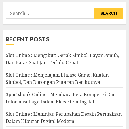
Search
for:
RECENT POSTS
Slot Online : Mengikuti Gerak Simbol, Layar Penuh,
Dan Batas Saat Jari Terlalu Cepat
Slot Online : Menjelajahi Etalase Game, Kilatan
Simbol, Dan Dorongan Putaran Berikutnya
Sportsbook Online : Membaca Peta Kompetisi Dan
Informasi Laga Dalam Ekosistem Digital
Slot Online : Meninjau Perubahan Desain Permainan
Dalam Hiburan Digital Modern