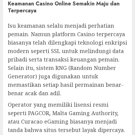
Keamanan Casino Online Semakin Maju dan
Terpercaya
Isu keamanan selalu menjadi perhatian
pemain. Namun platform Casino terpercaya
biasanya telah dilengkapi teknologi enkripsi
modern seperti SSL untuk melindungi data
pribadi serta transaksi keuangan pemain.
Selain itu, sistem RNG (Random Number
Generator) juga digunakan untuk
memastikan setiap hasil permainan benar-
benar acak dan adil.
Operator yang memiliki lisensi resmi
seperti PAGCOR, Malta Gaming Authority,
atau Curacao eGaming biasanya menjadi
tanda bahwa situs tersebut layak dipercaya.