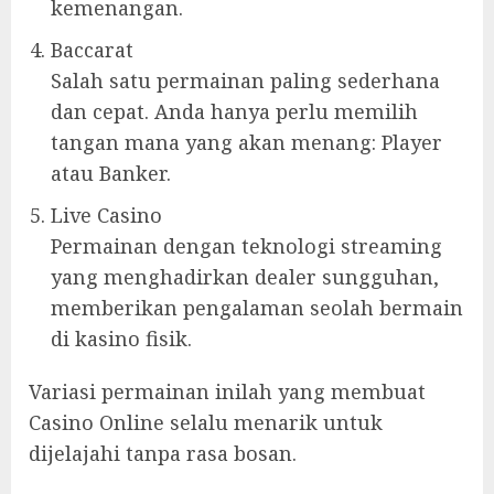
kemenangan.
Baccarat
Salah satu permainan paling sederhana
dan cepat. Anda hanya perlu memilih
tangan mana yang akan menang: Player
atau Banker.
Live Casino
Permainan dengan teknologi streaming
yang menghadirkan dealer sungguhan,
memberikan pengalaman seolah bermain
di kasino fisik.
Variasi permainan inilah yang membuat
Casino Online selalu menarik untuk
dijelajahi tanpa rasa bosan.