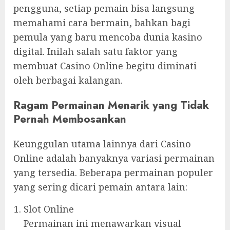
pengguna, setiap pemain bisa langsung
memahami cara bermain, bahkan bagi
pemula yang baru mencoba dunia kasino
digital. Inilah salah satu faktor yang
membuat Casino Online begitu diminati
oleh berbagai kalangan.
Ragam Permainan Menarik yang Tidak
Pernah Membosankan
Keunggulan utama lainnya dari Casino
Online adalah banyaknya variasi permainan
yang tersedia. Beberapa permainan populer
yang sering dicari pemain antara lain:
Slot Online
Permainan ini menawarkan visual