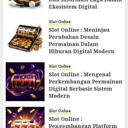
Ekosistem Digital
JULY 17, 2026
Slot Online
Slot Online : Meninjau
Perubahan Desain
Permainan Dalam
Hiburan Digital Modern
JULY 10, 2026
Slot Online
Slot Online : Mengenal
Perkembangan Permainan
Digital Berbasis Sistem
Modern
JULY 3, 2026
Slot Online
Slot Online :
Pengembangan Platform