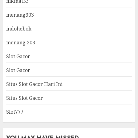
nikmat33
menang303
indoheboh
menang 303
Slot Gacor
Slot Gacor
Situs Slot Gacor Hari Ini
Situs Slot Gacor
Slot777