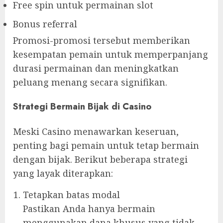
Free spin untuk permainan slot
Bonus referral
Promosi-promosi tersebut memberikan
kesempatan pemain untuk memperpanjang
durasi permainan dan meningkatkan
peluang menang secara signifikan.
Strategi Bermain Bijak di Casino
Meski Casino menawarkan keseruan,
penting bagi pemain untuk tetap bermain
dengan bijak. Berikut beberapa strategi
yang layak diterapkan:
Tetapkan batas modal
Pastikan Anda hanya bermain
menggunakan dana khusus yang tidak