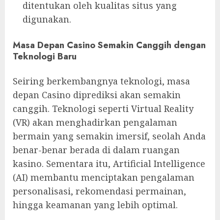
ditentukan oleh kualitas situs yang
digunakan.
Masa Depan Casino Semakin Canggih dengan
Teknologi Baru
Seiring berkembangnya teknologi, masa
depan Casino diprediksi akan semakin
canggih. Teknologi seperti Virtual Reality
(VR) akan menghadirkan pengalaman
bermain yang semakin imersif, seolah Anda
benar-benar berada di dalam ruangan
kasino. Sementara itu, Artificial Intelligence
(AI) membantu menciptakan pengalaman
personalisasi, rekomendasi permainan,
hingga keamanan yang lebih optimal.