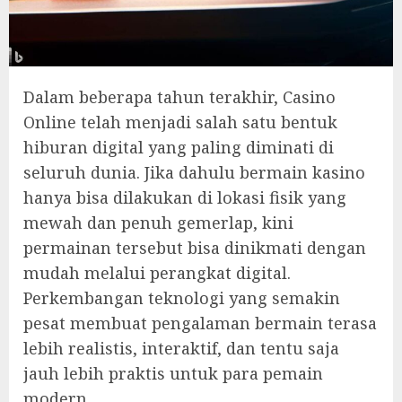
Dalam beberapa tahun terakhir, Casino
Online telah menjadi salah satu bentuk
hiburan digital yang paling diminati di
seluruh dunia. Jika dahulu bermain kasino
hanya bisa dilakukan di lokasi fisik yang
mewah dan penuh gemerlap, kini
permainan tersebut bisa dinikmati dengan
mudah melalui perangkat digital.
Perkembangan teknologi yang semakin
pesat membuat pengalaman bermain terasa
lebih realistis, interaktif, dan tentu saja
jauh lebih praktis untuk para pemain
modern.